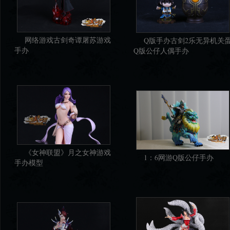
网络游戏古剑奇谭屠苏游戏
Q版手办古剑2乐无异机关
手办
Q版公仔人偶手办
《女神联盟》月之女神游戏
1：6网游Q版公仔手办
手办模型