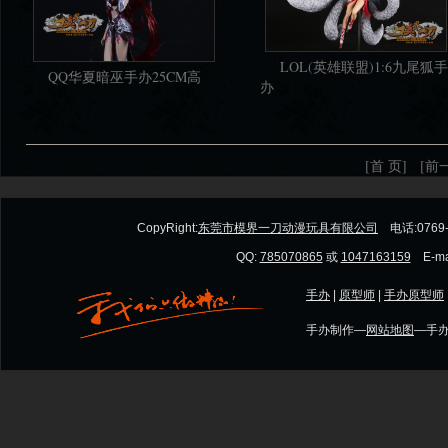
LOL(英雄联盟)1:6九尾狐手
QQ华夏暗巫手办25CM高
办
[首 页]
[前
CopyRight:
东莞市模界一刀动漫玩具有限公司
电话:0769-
QQ:
785070865
或
1047163159
E-mai
手办
|
原型师
|
手办原型师
手办制作—
网站地图
—手